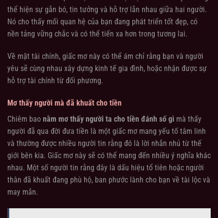
thể hiện sự gắn bó, tin tưởng và hỗ trợ lẫn nhau giữa hai người.
Nó cho thấy mối quan hệ của bạn đang phát triển tốt đẹp, có
nền tảng vững chắc và có thể tiến xa hơn trong tương lai.
Về mặt tài chính, giấc mơ này có thể ám chỉ rằng bạn và người
yêu sẽ cùng nhau xây dựng kinh tế gia đình, hoặc nhận được sự
hỗ trợ tài chính từ đối phương.
Mơ thấy người mà đã khuất cho tiền
Chiêm bao
nằm mơ thấy người ta cho tiền đánh số gì
mà thấy
người đã qua đời đưa tiền là một giấc mơ mang yếu tố tâm linh
và thường được nhiều người tin rằng đó là lời nhắn nhủ từ thế
giới bên kia. Giấc mơ này sẽ có thể mang đến nhiều ý nghĩa khác
nhau. Một số người tin rằng đây là dấu hiệu tổ tiên hoặc người
thân đã khuất đang phù hộ, ban phước lành cho bạn về tài lộc và
may mắn.