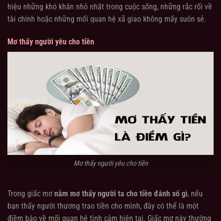
hiệu những khó khăn nhỏ nhặt trong cuộc sống, những rắc rối về
tài chính hoặc những mối quan hệ xã giao không mấy suôn sẻ.
Mơ thấy người yêu cho tiền
Mơ thấy người yêu cho tiền
Trong giấc mơ
nằm mơ thấy người ta cho tiền đánh số gì
, nếu
bạn thấy người thương trao tiền cho mình, đây có thể là một
điềm báo về mối quan hệ tình cảm hiện tại. Giấc mơ này thường