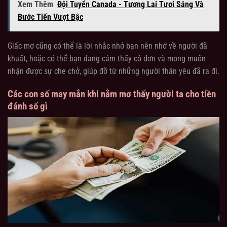
Xem Thêm
Đội Tuyển Canada - Tương Lai Tươi Sáng Và
Bước Tiến Vượt Bậc
Giấc mơ cũng có thể là lời nhắc nhở bạn nên nhớ về người đã
khuất, hoặc có thể bạn đang cảm thấy cô đơn và mong muốn
nhận được sự che chở, giúp đỡ từ những người thân yêu đã ra đi.
Các con số may mắn khi nằm mơ thấy người ta cho tiền
đánh số gì