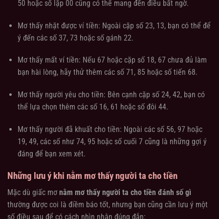
50 hoặc số lặp 00 cũng có thể mang đến điều bất ngờ.
Mơ thấy nhặt được ví tiền: Ngoài cặp số 23, 13, bạn có thể để
ý đến các số 37, 73 hoặc số gánh 22.
Mơ thấy mất ví tiền: Nếu 67 hoặc cặp số 18, 67 chưa đủ làm
bạn hài lòng, hãy thử thêm các số 71, 85 hoặc số tiến 68.
Mơ thấy người yêu cho tiền: Bên cạnh cặp số 24, 42, bạn có
thể lựa chọn thêm các số 16, 61 hoặc số đôi 44.
Mơ thấy người đã khuất cho tiền: Ngoài các số 56, 97 hoặc
19, 49, các số như 74, 95 hoặc số cuối 7 cũng là những gợi ý
đáng để bạn xem xét.
Những lưu ý khi nằm mơ thấy người ta cho tiền
Mặc dù giấc mơ
nằm mơ thấy người ta cho tiền đánh số gì
thường được coi là điềm báo tốt, nhưng bạn cũng cần lưu ý một
số điều sau để có cách nhìn nhận đúng đắn: