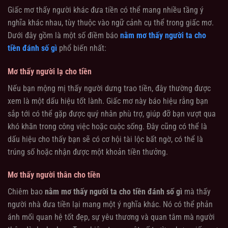
Giấc mơ thấy người khác đưa tiền có thể mang nhiều tầng ý
nghĩa khác nhau, tùy thuộc vào ngữ cảnh cụ thể trong giấc mơ.
Dưới đây gồm là một số điềm báo
nằm mơ thấy người ta cho
tiền đánh số gì
phổ biến nhất:
Mơ thấy người lạ cho tiền
Nếu bạn mộng mị thấy người dưng trao tiền, đây thường được
xem là một dấu hiệu tốt lành. Giấc mơ này báo hiệu rằng bạn
sắp tới có thể gặp được quý nhân phù trợ, giúp đỡ bạn vượt qua
khó khăn trong công việc hoặc cuộc sống. Đây cũng có thể là
dấu hiệu cho thấy bạn sẽ có cơ hội tài lộc bất ngờ, có thể là
trúng số hoặc nhận được một khoản tiền thưởng.
Mơ thấy người thân cho tiền
Chiêm bao
nằm mơ thấy người ta cho tiền đánh số gì
mà thấy
người nhà đưa tiền lại mang một ý nghĩa khác. Nó có thể phản
ánh mối quan hệ tốt đẹp, sự yêu thương và quan tâm mà người