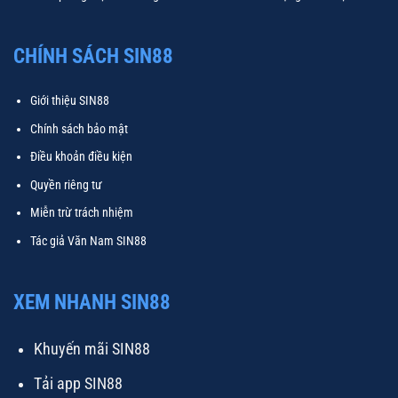
CHÍNH SÁCH SIN88
Giới thiệu SIN88
Chính sách bảo mật
Điều khoản điều kiện
Quyền riêng tư
Miễn trừ trách nhiệm
Tác giả Văn Nam SIN88
XEM NHANH SIN88
Khuyến mãi SIN88
Tải app SIN88