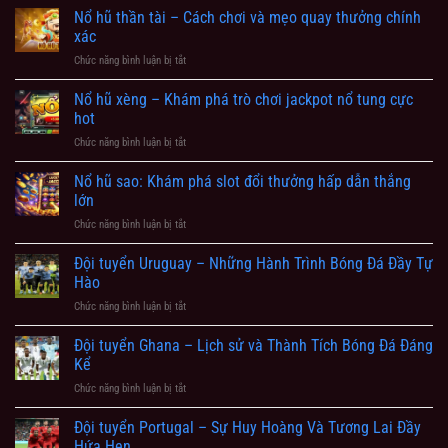
Và
nổ
Nổ hũ thần tài – Cách chơi và mẹo quay thưởng chính
nổ
Khát
hũ
hũ
xác
Vọng
là
siêu
Chức năng bình luận bị tắt
ở
gì?
anh
Nổ
Cập
hùng
hũ
Nổ hũ xèng – Khám phá trò chơi jackpot nổ tung cực
nhật
cực
thần
đa
hot
bắt
tài
dạng
mắt
Chức năng bình luận bị tắt
ở
–
tựa
Nổ
Cách
game
hũ
Nổ hũ sao: Khám phá slot đổi thưởng hấp dẫn thắng
chơi
quay
xèng
và
lớn
hũ
–
mẹo
hot
Chức năng bình luận bị tắt
ở
Khám
quay
nhất
Nổ
phá
thưởng
hũ
Đội tuyển Uruguay – Những Hành Trình Bóng Đá Đầy Tự
trò
chính
sao:
chơi
Hào
xác
Khám
jackpot
Chức năng bình luận bị tắt
ở
phá
nổ
Đội
slot
tung
tuyển
Đội tuyển Ghana – Lịch sử và Thành Tích Bóng Đá Đáng
đổi
cực
Uruguay
thưởng
Kể
hot
–
hấp
Chức năng bình luận bị tắt
ở
Những
dẫn
Đội
Hành
thắng
tuyển
Đội tuyển Portugal – Sự Huy Hoàng Và Tương Lai Đầy
Trình
lớn
Ghana
Bóng
Hứa Hẹn