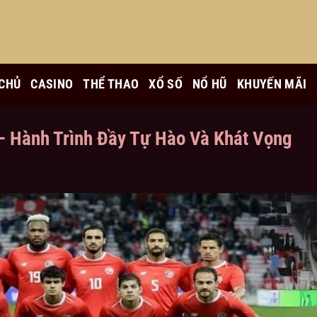
CHỦ
CASINO
THỂ THAO
XỔ SỐ
NỔ HŨ
KHUYẾN MÃI
 – Hành Trình Đầy Tự Hào Và Khát Vọng