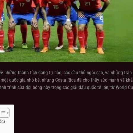
 về những thành tích đáng tự hào, các cầu thủ ngôi sao, và những trận
à một quốc gia nhỏ bé, nhưng Costa Rica đã cho thấy sức mạnh và khả
nh trình của đội bóng này trong các giải đấu quốc tế lớn, từ World C
Rica