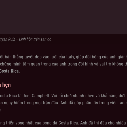
ryan Ruiz – Linh hồn trên sân cỏ
ột bàn thắng tuyệt đẹp vào lưới của Italy, giúp đội bóng của anh giàn
chứng minh tầm quan trọng của anh trong đội hình và vai trò không t
Costa Rica
.
a hẹn
Costa Rica là Joel Campbell. Với lối chơi nhanh nhẹn và khả năng dứt
n nguy hiểm trong mọi trận đấu. Anh đã góp phần lớn trong việc tạo 
n.
g triển vọng nhất của bóng đá Costa Rica. Anh đã thi đấu cho nhiều