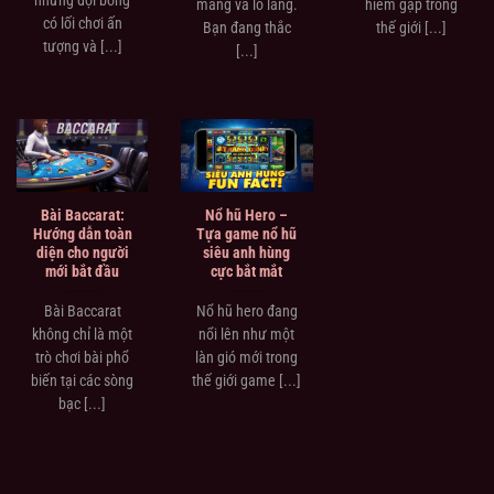
những đội bóng
mang và lo lắng.
hiếm gặp trong
có lối chơi ấn
Bạn đang thắc
thế giới [...]
tượng và [...]
[...]
Bài Baccarat:
Nổ hũ Hero –
Hướng dẫn toàn
Tựa game nổ hũ
diện cho người
siêu anh hùng
mới bắt đầu
cực bắt mắt
Bài Baccarat
Nổ hũ hero đang
không chỉ là một
nổi lên như một
trò chơi bài phổ
làn gió mới trong
biến tại các sòng
thế giới game [...]
bạc [...]