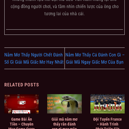
cộng đồng người chơi, và tầm nhìn chiến lược của ông cho
tương lai của nhà cái.
Nằm Mơ Thấy Người Chết Đánh
Nằm Mơ Thấy Cá Đánh Con Gì –
Số Gì Giải Mã Giấc Mơ Hay Nhất
Giải Mã Ngay Giấc Mơ Của Bạn
RELATED POSTS
Game Bài Ăn
Giải mã nằm mơ
Đội Tuyển France
Tiền – Chuyên
thấy rắn đánh
– Hành Trình
Mục Game Cược
con gì may mắn
Phát Triển Gặt