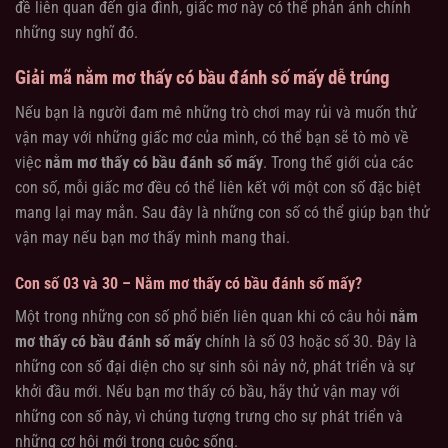
đề liên quan đến gia đình, giấc mơ này có thể phản ánh chính
những suy nghĩ đó.
Giải mã nằm mơ thấy có bầu đánh số mấy dễ trúng
Nếu bạn là người đam mê những trò chơi may rủi và muốn thử
vận may với những giấc mơ của mình, có thể bạn sẽ tò mò về
việc
nằm mơ thấy có bầu đánh số mấy
. Trong thế giới của các
con số, mỗi giấc mơ đều có thể liên kết với một con số đặc biệt
mang lại may mắn. Sau đây là những con số có thể giúp bạn thử
vận may nếu bạn mơ thấy mình mang thai.
Con số 03 và 30 – Nằm mơ thấy có bầu đánh số mấy?
Một trong những con số phổ biến liên quan khi có câu hỏi
nằm
mơ thấy có bầu đánh số mấy
chính là số 03 hoặc số 30. Đây là
những con số đại diện cho sự sinh sôi nảy nở, phát triển và sự
khởi đầu mới. Nếu bạn mơ thấy có bầu, hãy thử vận may với
những con số này, vì chúng tượng trưng cho sự phát triển và
những cơ hội mới trong cuộc sống.