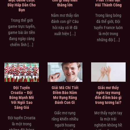
Đầy Hấp Dẫn Cho
thắng lớn
Hái Thành Công
Bạn
Nằm mơ thấy rắn
Trong làng bóng
Trong thế giới
đánh con gì? Câu
đá thế giới, Đội
game trực tuyến,
hỏi này có lẽ đã
tuyển France luôn
game bài ăn tiền
xuất hiện [...]
là một trong
đang ngày càng
những đội [...]
chiếm lĩnh [...]
Đội Tuyển
Giải Mã Chi Tiết
Giấc mơ thấy
Croatia – Đội
Điềm Báo Nằm
ngón tay mang
Bóng Mạnh Mẽ
Mơ Rụng Răng
đến điềm báo gì
Với Ngôi Sao
Đánh Con Gì
trong tương lai?
Sáng Giá
Giấc mơ rụng
Mơ thấy ngón tay
Đội tuyển Croatia
răng khiến nhiều
là một trải
là một trong
người hoang
nghiệm không hề