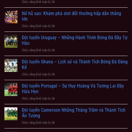
Chức năng bình luận bị tắt
ở
–
tựa
Nổ
Cách
game
hũ
Nổ hũ sao: Khám phá slot đổi thưởng hấp dẫn thắng
chơi
quay
xèng
và
lớn
hũ
–
mẹo
hot
Chức năng bình luận bị tắt
ở
Khám
quay
nhất
Nổ
phá
thưởng
hũ
Đội tuyển Uruguay – Những Hành Trình Bóng Đá Đầy Tự
trò
chính
sao:
chơi
Hào
xác
Khám
jackpot
Chức năng bình luận bị tắt
ở
phá
nổ
Đội
slot
tung
tuyển
Đội tuyển Ghana – Lịch sử và Thành Tích Bóng Đá Đáng
đổi
cực
Uruguay
thưởng
Kể
hot
–
hấp
Chức năng bình luận bị tắt
ở
Những
dẫn
Đội
Hành
thắng
tuyển
Đội tuyển Portugal – Sự Huy Hoàng Và Tương Lai Đầy
Trình
lớn
Ghana
Bóng
Hứa Hẹn
–
Đá
Chức năng bình luận bị tắt
ở
Lịch
Đầy
Đội
sử
Tự
tuyển
Đội tuyển Cameroon Những Thăng Trầm và Thành Tích
và
Hào
Portugal
Thành
Ấn Tượng
–
Tích
Chức năng bình luận bị tắt
ở
Sự
Bóng
Đội
Huy
Đá