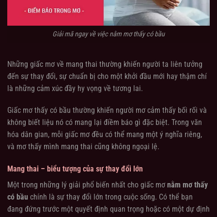
Giải mã ngay về việc nằm mơ thấy có bầu
Những giấc mơ về mang thai thường khiến người ta liên tưởng
đến sự thay đổi, sự chuẩn bị cho một khởi đầu mới hay thậm chí
là những cảm xúc đầy hy vọng về tương lai.
Giấc mơ thấy có bầu thường khiến người mơ cảm thấy bối rối và
không biết liệu nó có mang lại điềm báo gì đặc biệt. Trong văn
hóa dân gian, mỗi giấc mơ đều có thể mang một ý nghĩa riêng,
và mơ thấy mình mang thai cũng không ngoại lệ.
Mang thai – biểu tượng của sự thay đổi lớn
Một trong những lý giải phổ biến nhất cho giấc mơ
nằm mơ thấy
có bầu
chính là sự thay đổi lớn trong cuộc sống. Có thể bạn
đang đứng trước một quyết định quan trọng hoặc có một dự định