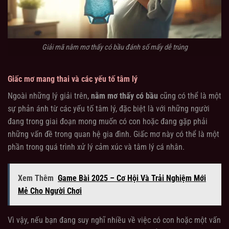
Giải mã nằm mơ thấy có bầu đánh số mấy dễ trúng
Giấc mơ mang thai và các yếu tố tâm lý
Ngoài những lý giải trên,
nằm mơ thấy có bầu
cũng có thể là một
sự phản ánh từ các yếu tố tâm lý, đặc biệt là với những người
đang trong giai đoạn mong muốn có con hoặc đang gặp phải
những vấn đề trong quan hệ gia đình. Giấc mơ này có thể là một
phần trong quá trình xử lý cảm xúc và tâm lý cá nhân.
Xem Thêm
Game Bài 2025 – Cơ Hội Và Trải Nghiệm Mới
Mẻ Cho Người Chơi
Vì vậy, nếu bạn đang suy nghĩ nhiều về việc có con hoặc một vấn