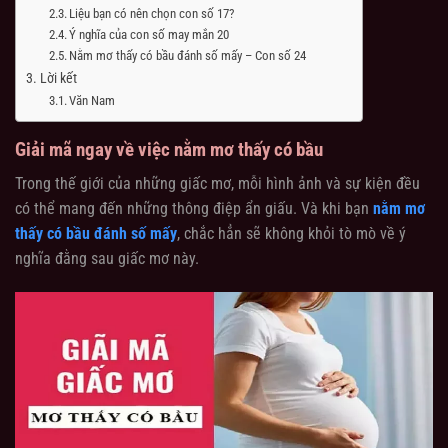
Liệu bạn có nên chọn con số 17?
Ý nghĩa của con số may mắn 20
Nằm mơ thấy có bầu đánh số mấy – Con số 24
Lời kết
Văn Nam
Giải mã ngay về việc nằm mơ thấy có bầu
Trong thế giới của những giấc mơ, mỗi hình ảnh và sự kiện đều
có thể mang đến những thông điệp ẩn giấu. Và khi bạn
nằm mơ
thấy có bầu đánh số mấy
, chắc hẳn sẽ không khỏi tò mò về ý
nghĩa đằng sau giấc mơ này.