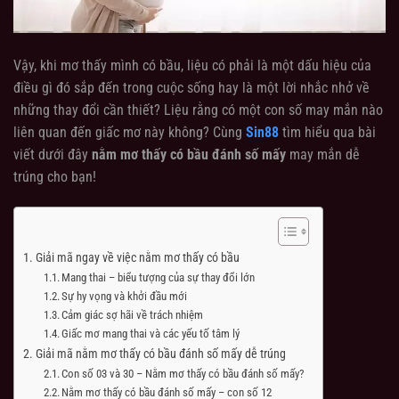
Vậy, khi mơ thấy mình có bầu, liệu có phải là một dấu hiệu của
điều gì đó sắp đến trong cuộc sống hay là một lời nhắc nhở về
những thay đổi cần thiết? Liệu rằng có một con số may mắn nào
liên quan đến giấc mơ này không? Cùng
Sin88
tìm hiểu qua bài
viết dưới đây
nằm mơ thấy có bầu đánh số mấy
may mắn dễ
trúng cho bạn!
Giải mã ngay về việc nằm mơ thấy có bầu
Mang thai – biểu tượng của sự thay đổi lớn
Sự hy vọng và khởi đầu mới
Cảm giác sợ hãi về trách nhiệm
Giấc mơ mang thai và các yếu tố tâm lý
Giải mã nằm mơ thấy có bầu đánh số mấy dễ trúng
Con số 03 và 30 – Nằm mơ thấy có bầu đánh số mấy?
Nằm mơ thấy có bầu đánh số mấy – con số 12