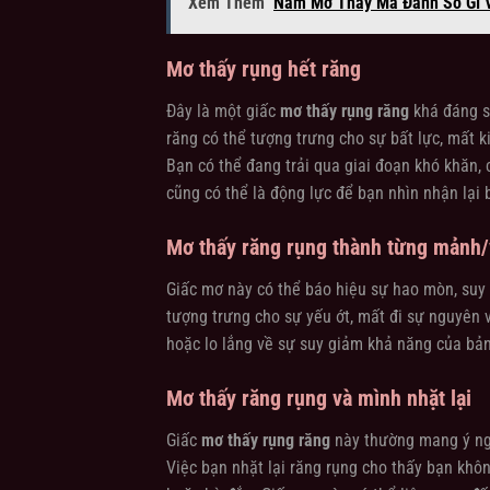
Xem Thêm
Nằm Mơ Thấy Ma Đánh Số Gì V
Mơ thấy rụng hết răng
Đây là một giấc
mơ thấy rụng răng
khá đáng s
răng có thể tượng trưng cho sự bất lực, mất 
Bạn có thể đang trải qua giai đoạn khó khăn, 
cũng có thể là động lực để bạn nhìn nhận lại 
Mơ thấy răng rụng thành từng mảnh
Giấc mơ này có thể báo hiệu sự hao mòn, suy
tượng trưng cho sự yếu ớt, mất đi sự nguyên 
hoặc lo lắng về sự suy giảm khả năng của bản
Mơ thấy răng rụng và mình nhặt lại
Giấc
mơ thấy rụng răng
này thường mang ý ng
Việc bạn nhặt lại răng rụng cho thấy bạn kh