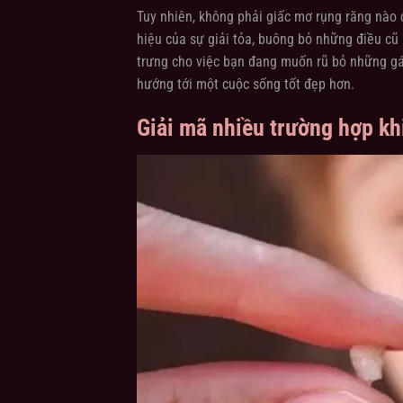
Tuy nhiên, không phải giấc mơ rụng răng nào 
hiệu của sự giải tỏa, buông bỏ những điều cũ
trưng cho việc bạn đang muốn rũ bỏ những g
hướng tới một cuộc sống tốt đẹp hơn.
Giải mã nhiều trường hợp kh