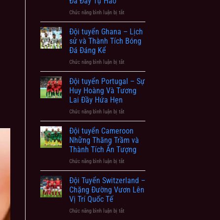
Đá Đầy Tự Hào
phá
tung
Chức năng bình luận bị tắt
ở
slot
cực
Đội
đổi
hot
tuyển
thưởng
Đội tuyển Ghana – Lịch
Uruguay
hấp
sử và Thành Tích Bóng
–
dẫn
Đá Đáng Kể
Những
thắng
Chức năng bình luận bị tắt
ở
Hành
lớn
Đội
Trình
tuyển
Bóng
Đội tuyển Portugal – Sự
Ghana
Đá
Huy Hoàng Và Tương
–
Đầy
Lai Đầy Hứa Hẹn
Lịch
Tự
Chức năng bình luận bị tắt
ở
sử
Hào
Đội
và
tuyển
Thành
Đội tuyển Cameroon
Portugal
Tích
Những Thăng Trầm và
–
Bóng
Thành Tích Ấn Tượng
Sự
Đá
Chức năng bình luận bị tắt
ở
Huy
Đáng
Đội
Hoàng
Kể
tuyển
Và
Đội Tuyển Switzerland –
Cameroon
Tương
Chặng Đường Vươn Lên
Những
Lai
Vị Trí Quốc Tế
Thăng
Đầy
Chức năng bình luận bị tắt
ở
Trầm
Hứa
Đội
và