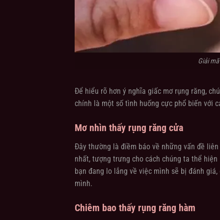
Giải mã
Để hiểu rõ hơn ý nghĩa giấc mơ rụng răng, ch
chính là một số tình huống cực phổ biến với 
Mơ nhìn thấy rụng răng cửa
Đây thường là điềm báo về những vấn đề liên 
nhất, tượng trưng cho cách chúng ta thể hiện 
bạn đang lo lắng về việc mình sẽ bị đánh giá, 
mình.
Chiêm bao thấy rụng răng hàm