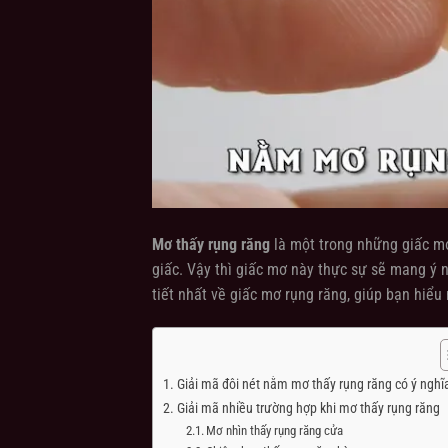
Mơ thấy rụng răng
là một trong những giấc mơ
giấc. Vậy thì giấc mơ này thực sự sẽ mang ý n
tiết nhất về giấc mơ rụng răng, giúp bạn hiể
Giải mã đôi nét nằm mơ thấy rụng răng có ý nghĩa
Giải mã nhiều trường hợp khi mơ thấy rụng răng
Mơ nhìn thấy rụng răng cửa