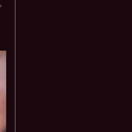
–
Với
u
Câu
Ngôi
Chuyện
Sao
Về
Sáng
Sự
Giá
Trỗi
Dậy
Của
Bắc
Phi