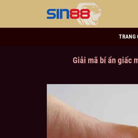
Bỏ
qua
nội
dung
TRANG 
Giải mã bí ẩn giấc 