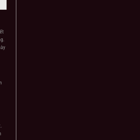
ết
ng.
này
n
.
n