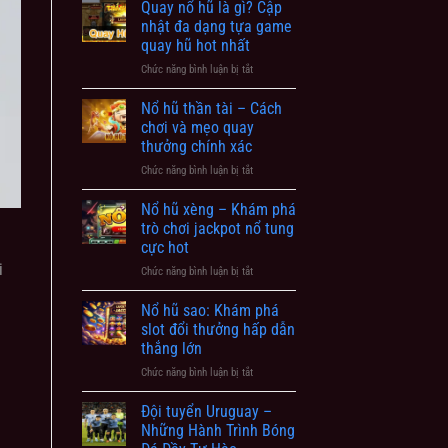
hũ
Đầy
Quay nổ hũ là gì? Cập
Hero
Tự
nhật đa dạng tựa game
–
Hào
quay hũ hot nhất
Tựa
Và
Chức năng bình luận bị tắt
ở
game
Khát
Quay
nổ
Vọng
nổ
hũ
Nổ hũ thần tài – Cách
hũ
siêu
chơi và mẹo quay
là
anh
thưởng chính xác
gì?
hùng
Chức năng bình luận bị tắt
ở
Cập
cực
Nổ
nhật
bắt
hũ
đa
Nổ hũ xèng – Khám phá
mắt
thần
dạng
trò chơi jackpot nổ tung
tài
tựa
cực hot
–
game
i
Chức năng bình luận bị tắt
ở
Cách
quay
Nổ
chơi
hũ
hũ
và
Nổ hũ sao: Khám phá
hot
xèng
mẹo
nhất
slot đổi thưởng hấp dẫn
–
quay
thắng lớn
Khám
thưởng
Chức năng bình luận bị tắt
ở
phá
chính
Nổ
trò
xác
hũ
chơi
Đội tuyển Uruguay –
sao:
jackpot
Những Hành Trình Bóng
Khám
nổ