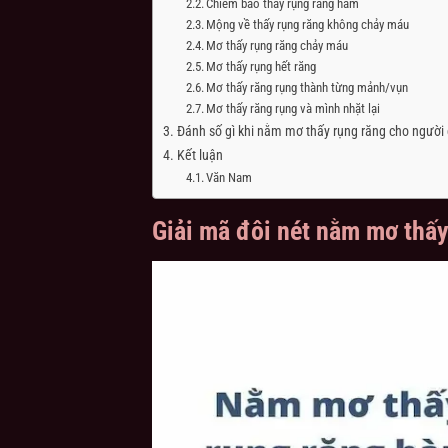
Chiêm bao thấy rụng răng hàm
Mộng về thấy rụng răng không chảy máu
Mơ thấy rụng răng chảy máu
Mơ thấy rụng hết răng
Mơ thấy răng rụng thành từng mảnh/vụn
Mơ thấy răng rụng và mình nhặt lại
Đánh số gì khi nằm mơ thấy rụng răng cho người 
Kết luận
Văn Nam
Giải mã đôi nét nằm mơ thấy