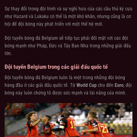
Sự thay đổi trong đội hình và sự nghỉ hưu của các cầu thủ kỳ cựu
như Hazard và Lukaku có thể là một khó khăn, nhưng cũng là cơ
hội để đội bóng này phát triển với một thế hệ mới.
Đội tuyển bóng đá Belgium sẽ tiếp tục phải đối mặt với các đội
bóng mạnh như Pháp, Đức và Tây Ban Nha trong những giải đấu
lớn.
Đội tuyển Belgium trong các giải đấu quốc tế
Đội tuyển bóng đá Belgium luôn là một trong những đội bóng
hàng đầu ở các giải đấu quốc tế. Từ
World Cup
cho đến
Euro
, đội
bóng này luôn chứng tỏ được sức mạnh và tài năng của mình.