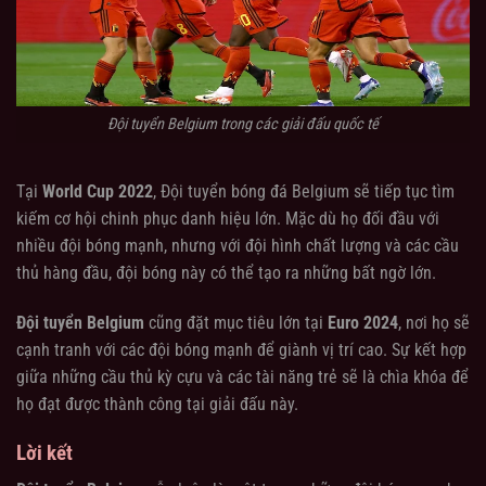
Đội tuyển Belgium trong các giải đấu quốc tế
Tại
World Cup 2022
, Đội tuyển bóng đá Belgium sẽ tiếp tục tìm
kiếm cơ hội chinh phục danh hiệu lớn. Mặc dù họ đối đầu với
nhiều đội bóng mạnh, nhưng với đội hình chất lượng và các cầu
thủ hàng đầu, đội bóng này có thể tạo ra những bất ngờ lớn.
Đội tuyển Belgium
cũng đặt mục tiêu lớn tại
Euro 2024
, nơi họ sẽ
cạnh tranh với các đội bóng mạnh để giành vị trí cao. Sự kết hợp
giữa những cầu thủ kỳ cựu và các tài năng trẻ sẽ là chìa khóa để
họ đạt được thành công tại giải đấu này.
Lời kết