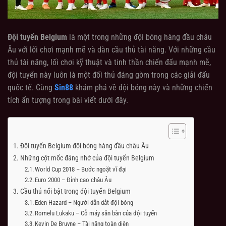
Đội tuyển Belgium
là một trong những đội bóng hàng đầu châu
Âu với lối chơi mạnh mẽ và dàn cầu thủ tài năng. Với những cầu
thủ tài năng, lối chơi kỹ thuật và tinh thần chiến đấu mạnh mẽ,
đội tuyển này luôn là một đối thủ đáng gờm trong các giải đấu
quốc tế. Cùng
Sin88
khám phá về đội bóng này và những chiến
tích ấn tượng trong bài viết dưới đây.
Đội tuyển Belgium đội bóng hàng đầu châu Âu
Những cột mốc đáng nhớ của đội tuyển Belgium
World Cup 2018 – Bước ngoặt vĩ đại
Euro 2000 – Đỉnh cao châu Âu
Cầu thủ nổi bật trong đội tuyển Belgium
Eden Hazard – Người dẫn dắt đội bóng
Romelu Lukaku – Cỗ máy săn bàn của đội tuyển
Kevin De Bruyne – Tài năng toàn diện