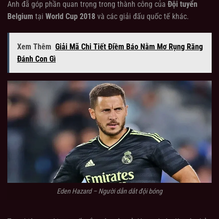
Anh đã góp phần quan trọng trong thành công của
Đội tuyển
Belgium
tại
World Cup 2018
và các giải đấu quốc tế khác.
Xem Thêm
Giải Mã Chi Tiết Điềm Báo Nằm Mơ Rụng Răng
Đánh Con Gì
Eden Hazard – Người dẫn dắt đội bóng