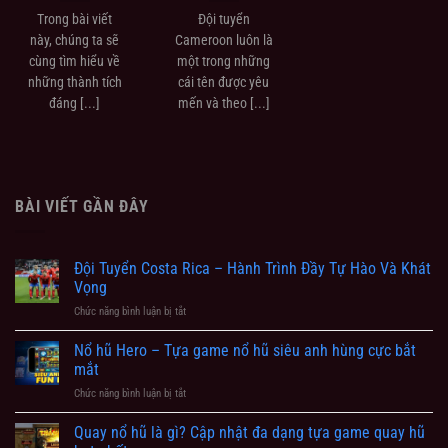
Trong bài viết
Đội tuyển
này, chúng ta sẽ
Cameroon luôn là
cùng tìm hiểu về
một trong những
những thành tích
cái tên được yêu
đáng [...]
mến và theo [...]
BÀI VIẾT GẦN ĐÂY
Đội Tuyển Costa Rica – Hành Trình Đầy Tự Hào Và Khát
Vọng
Chức năng bình luận bị tắt
ở
Đội
Tuyển
Nổ hũ Hero – Tựa game nổ hũ siêu anh hùng cực bắt
Costa
mắt
Rica
Chức năng bình luận bị tắt
ở
–
Nổ
Hành
hũ
Quay nổ hũ là gì? Cập nhật đa dạng tựa game quay hũ
Trình
Hero
Đầy