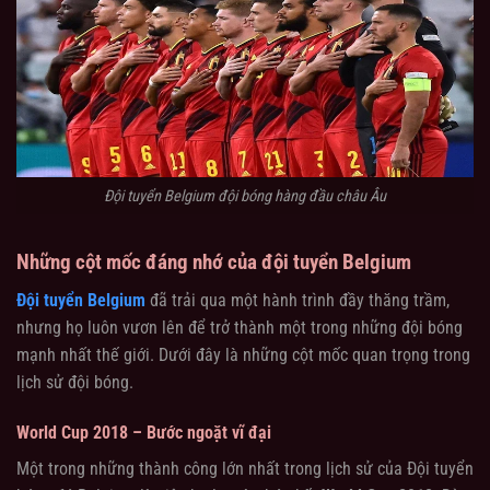
Đội tuyển Belgium đội bóng hàng đầu châu Âu
Những cột mốc đáng nhớ của đội tuyển Belgium
Đội tuyển Belgium
đã trải qua một hành trình đầy thăng trầm,
nhưng họ luôn vươn lên để trở thành một trong những đội bóng
mạnh nhất thế giới. Dưới đây là những cột mốc quan trọng trong
lịch sử đội bóng.
World Cup 2018 – Bước ngoặt vĩ đại
Một trong những thành công lớn nhất trong lịch sử của Đội tuyển