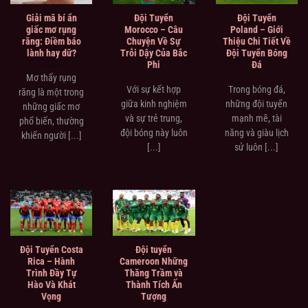
Giải mã bí ẩn
Đội Tuyển
Đội Tuyển
giấc mơ rụng
Morocco – Câu
Poland – Giới
răng: Điềm báo
Chuyện Về Sự
Thiệu Chi Tiết Về
lành hay dữ?
Trỗi Dậy Của Bắc
Đội Tuyển Bóng
Phi
Đá
Mơ thấy rụng
Với sự kết hợp
Trong bóng đá,
răng là một trong
giữa kinh nghiệm
những đội tuyển
những giấc mơ
và sự trẻ trung,
mạnh mẽ, tài
phổ biến, thường
đội bóng này luôn
năng và giàu lịch
khiến người [...]
[...]
sử luôn [...]
Đội Tuyển Costa
Đội tuyển
Rica – Hành
Cameroon Những
Trình Đầy Tự
Thăng Trầm và
Hào Và Khát
Thành Tích Ấn
Vọng
Tượng