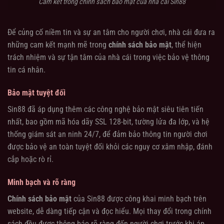
Cam kết trong chính sách bảo mật của nhà cái Sin88
Để củng cố niềm tin và sự an tâm cho người chơi, nhà cái đưa ra
những cam kết mạnh mẽ trong
chính sách bảo mật
, thể hiện
trách nhiệm và sự tận tâm của nhà cái trong việc bảo vệ thông
tin cá nhân.
Bảo mật tuyệt đối
Sin88 đã áp dụng thêm các công nghệ bảo mật siêu tiên tiến
nhất, bao gồm mã hóa dãy SSL 128-bit, tường lửa đa lớp, và hệ
thống giám sát an ninh 24/7, để đảm bảo thông tin người chơi
được bảo vệ an toàn tuyệt đối khỏi các nguy cơ xâm nhập, đánh
cắp hoặc rò rỉ.
Minh bạch và rõ ràng
Chính sách bảo mật
của Sin88 được công khai minh bạch trên
website, dễ dàng tiếp cận và đọc hiểu. Mọi thay đổi trong chính
sách đều được thông báo rõ ràng đến người chơi trước khi áp