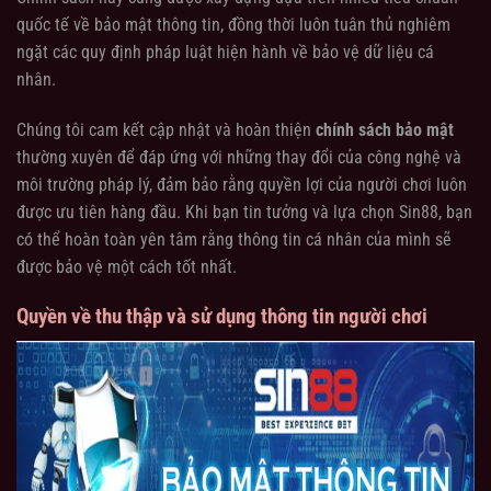
quốc tế về bảo mật thông tin, đồng thời luôn tuân thủ nghiêm
ngặt các quy định pháp luật hiện hành về bảo vệ dữ liệu cá
nhân.
Chúng tôi cam kết cập nhật và hoàn thiện
chính sách bảo mật
thường xuyên để đáp ứng với những thay đổi của công nghệ và
môi trường pháp lý, đảm bảo rằng quyền lợi của người chơi luôn
được ưu tiên hàng đầu. Khi bạn tin tưởng và lựa chọn Sin88, bạn
có thể hoàn toàn yên tâm rằng thông tin cá nhân của mình sẽ
được bảo vệ một cách tốt nhất.
Quyền về thu thập và sử dụng thông tin người chơi