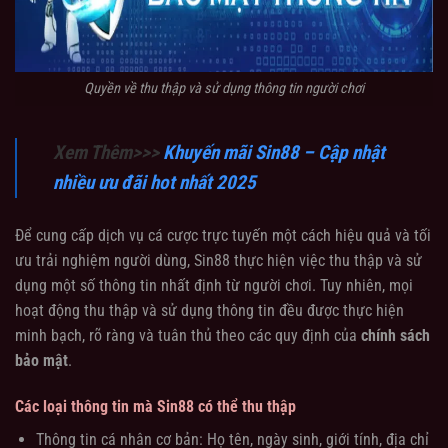
Quyền về thu thập và sử dụng thông tin người chơi
Xem Thêm>>>
Khuyến mãi Sin88 – Cập nhật
nhiều ưu đãi hot nhất 2025
Để cung cấp dịch vụ cá cược trực tuyến một cách hiệu quả và tối
ưu trải nghiệm người dùng, Sin88 thực hiện việc thu thập và sử
dụng một số thông tin nhất định từ người chơi. Tuy nhiên, mọi
hoạt động thu thập và sử dụng thông tin đều được thực hiện
minh bạch, rõ ràng và tuân thủ theo các quy định của
chính sách
bảo mật
.
Các loại thông tin mà Sin88 có thể thu thập
Thông tin cá nhân cơ bản: Họ tên, ngày sinh, giới tính, địa chỉ