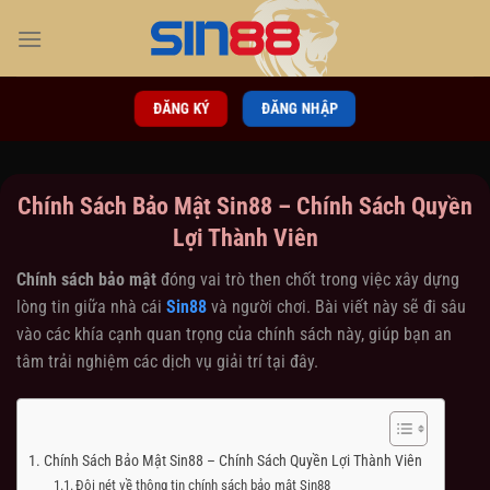
Bỏ
qua
nội
dung
ĐĂNG KÝ
ĐĂNG NHẬP
Chính Sách Bảo Mật Sin88 – Chính Sách Quyền
Lợi Thành Viên
Chính sách bảo mật
đóng vai trò then chốt trong việc xây dựng
lòng tin giữa nhà cái
Sin88
và người chơi. Bài viết này sẽ đi sâu
vào các khía cạnh quan trọng của chính sách này, giúp bạn an
tâm trải nghiệm các dịch vụ giải trí tại đây.
Chính Sách Bảo Mật Sin88 – Chính Sách Quyền Lợi Thành Viên
Đôi nét về thông tin chính sách bảo mật Sin88